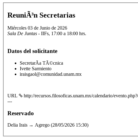
ReuniÃ³n Secretarias
Miércoles 03 de Junio de 2026
Sala De Juntas
- IIFs, 17:00 a 18:00 hrs.
Datos del solicitante
SecretarÃ­a TÃ©cnica
Ivette Sarmiento
iraisgaol@comunidad.unam.mx
URL
http://recursos.filosoficas.unam.mx/calendario/evento.ph
---
Reservado
Delia Irais → Agrego (28/05/2026 15:30)