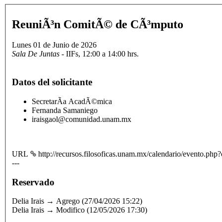
ReuniÃ³n ComitÃ© de CÃ³mputo
Lunes 01 de Junio de 2026
Sala De Juntas
- IIFs, 12:00 a 14:00 hrs.
Datos del solicitante
SecretarÃ­a AcadÃ©mica
Fernanda Samaniego
iraisgaol@comunidad.unam.mx
URL
http://recursos.filosoficas.unam.mx/calendario/evento.ph
---
Reservado
Delia Irais → Agrego (27/04/2026 15:22)
Delia Irais → Modifico (12/05/2026 17:30)