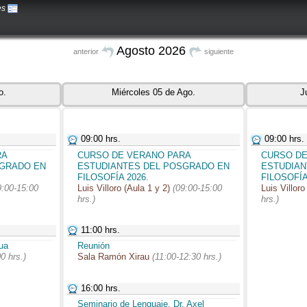
es
Agosto 2026
anterior
siguiente
o.
Miércoles 05 de Ago.
J
09:00 hrs.
09:00 hrs.
RA
CURSO DE VERANO PARA
CURSO DE
SGRADO EN
ESTUDIANTES DEL POSGRADO EN
ESTUDIAN
FILOSOFÍA 2026.
FILOSOFÍA
9:00-15:00
Luis Villoro (Aula 1 y 2)
(09:00-15:00
Luis Villoro
hrs.)
hrs.)
11:00 hrs.
ua
Reunión
0 hrs.)
Sala Ramón Xirau
(11:00-12:30 hrs.)
16:00 hrs.
Seminario de Lenguaje, Dr. Axel